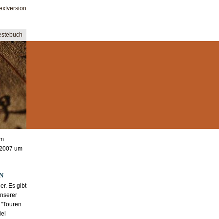
extversion
stebuch
am
 2007 um
N
er. Es gibt
nserer
 "Touren
iel