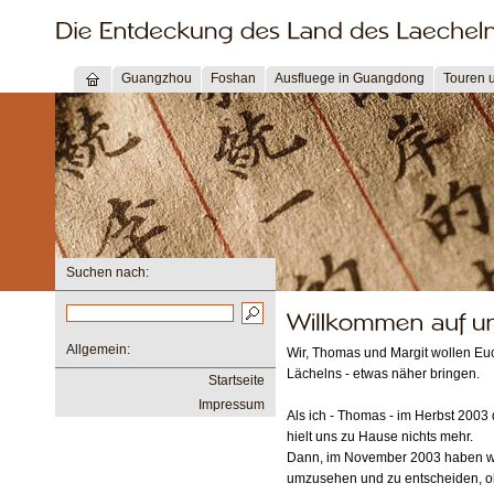
Guangzhou
Foshan
Ausfluege in Guangdong
Touren 
Suchen nach:
Allgemein:
Wir, Thomas und Margit wollen Euc
Lächelns - etwas näher bringen.
Startseite
Impressum
Als ich - Thomas - im Herbst 2003
hielt uns zu Hause nichts mehr.
Dann, im November 2003 haben wi
umzusehen und zu entscheiden, ob 