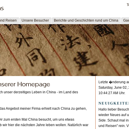
T
und Reisen
Unsere Besucher
Berichte und Geschichten rund um China
Gae
Letzte �nderung 
Saturday, June 02,
h unser derzeitiges Leben in China - im Land des
10:44:27 AM Uhr.
NEUIGKEITE
 das Angebot meiner Firma erhielt nach China zu gehen,
Hallo lieber Besuch
wieder Neues auf u
r zum ersten Mal China besucht, um uns etwas
Side. Schaut mal in
wir hier die nächsten Jahre leben wollen. Natürlich war
und Reisen" rein. V